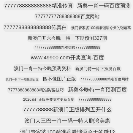
7777788888888888精准传真
新奥一肖一码百度预测
77777777788888888百度网站
7777788888888888传真白
澳门管家婆100精准谜语今天的谜诸葛
新澳门开六今晚一特一下期预测327期
7777788888888精准街接777778888888
www.49900.com开奖查询-百度
澳门一肖一特今晚预测资料
新澳门特一肖下预测百度
四不像图片正版
7777788888888精准百度网站
奥门一肖下一期预测百度
新奥今晚特一肖预测百度
7777888888888精准防骗技巧
2026新门正版免费资本更新百度
7777888888888888
7777788888新澳门正版排列五开什么
澳门大三巴一肖一码一特大鹏湾美康
澳门管家婆100精准香港谜语今天的谜12