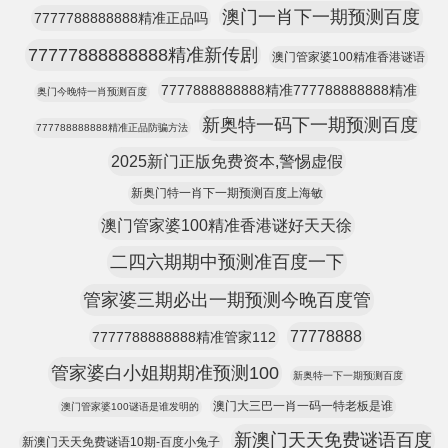
澳门一肖下一期预测百度
7777788888888精准正品吗
77777888888888精准新传剧
澳门管家婆100精准香港谜语
7777888888888精准777788888888精准
奥门今晚特一肖预测百度
新奥特一码下一期预测百度
777788888888精准正品防骗方法
2025新门正版免费资本,警惕虚假
新奥门特一肖下一期预测百度上海敏
澳门管家婆100精准香港谜好天天徐
二四六期期中预测准百度一下
管家婆三期必出一期预测今晚百度管
77778888
7777788888888精准管家112
管家婆白小姐期期准预测100
新奥特一下一期预测百度
澳门大三巴一肖一码一特老板是谁
澳门管家婆100谜语是谁发明的
新澳门天天免费谜语百度
新澳门天天免费谜语10期-百度小兔子