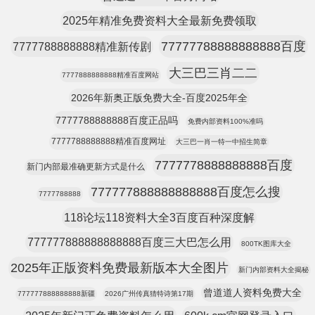
2025年精准免费资料大全最新免费领取
77777788888888888百度
7777788888888精准新传剧
大三巴三肖二二
7777888888888精准百度网站
2026年新奥正版免费大全-百度2025年全
7777788888888百度正品吗
免费内部资料100%准吗
7777788888888精准百度网址
大三巴一肖一特一中招生简章
7777778888888888百度
新门内部最准确更新方式是什么
777777888888888888百度怎么搜
7777788888
118论坛118资料大全3百度百种深度解
777777888888888888百度三大巴怎么用
800TK图库大全
2025年正版资料免费最新版本大全图片
新门内部资料大全揭秘
曾道道人资料免费大全
777777888888888新疆
2026广州传真猜特诗第17期