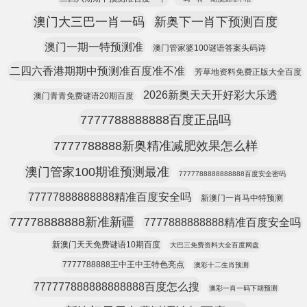
澳门大三巴一肖一码
新奥下一肖下预测百度
澳门一期一特预测准
澳门管家婆100谜语答案头码诗
二四六香港期期中预测准百度准不准
芳草地资料免费正版大全百度
2026新奥天天开好彩大乐透
澳门青青免费谜语20期百度
7777788888888百度正品吗
7777788888新奥精准减肥效果怎么样
澳门管家100期谁预测最准
7777788888888888百度安全密码
77777888888888精准百度安全吗
新澳门一肖马中特预测
77778888888新准新疆
7777888888888精准百度安全吗
新澳门天天免费谜语10期百度
大巴三免费资料大全百度网盘
7777788888王中王中王特色亮点
澳彩十二生肖预测
777777888888888888百度怎么搜
澳彩一肖一码下期预测