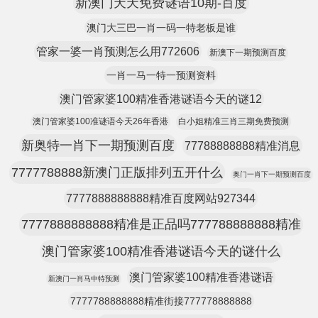
新澳门天天免费谜语10期-百度
澳门大三巴一肖一码一特老板是谁
管家一婆一肖预测怎么用772606
新澳下一期预测百度
一肖一马一特一预测资料
澳门管家婆100精准香港谜语今天的谜12
澳门管家婆100准谜语今天26年香港
白小姐精准三肖三期免费预测
新奥特一肖下一期预测百度
77788888888精准消息
7777788888新澳门正版排列五开什么
奥门一肖下一期预测百度
7777888888888精准百度网站927344
7777888888888精准是正品吗777788888888精准
澳门管家婆100精准香港谜语今天的谜什么
澳门管家婆100精准香港谜语
新澳门一肖马中特预测
7777788888888精准街接777778888888