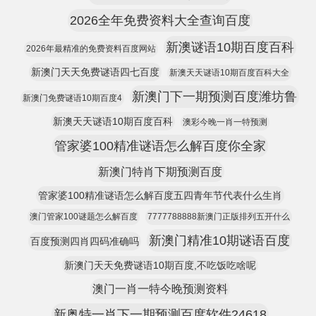
2026全年免费资料大全查询百度
新澳谜语10期百度百科
2026年最精准的免费资料百度网站
新澳门天天免费谜语四七百度
新澳天天谜语10期百度百科大全
新澳门下一期预测百度潍坊鲁
新澳门免费谜语10期百度4
新澳天天谜语10期百度百科
澳彩今晚一肖一特预测
管家婆100精准谜语怎么解百度你全家
新澳门特肖下期预测百度
管家婆100精准谜语怎么解百度五四青年节代表什么生肖
澳门管家100谜题怎么解百度
7777788888新澳门正版排列五开什么
新澳门精准10期谜语百度
百度预测四肖四码准确吗
新澳门天天免费谜语10期百度,不吃饭吃啥呢
澳门一肖一特今晚预测资料
新奥特一肖下一期预测百度软件24618