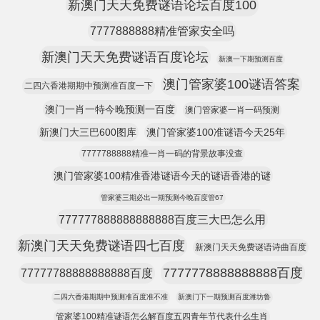
新澳门天天免费谜语论坛百度100
7777888888精准管家安全吗
新澳门天天免费谜语百度论坛
新澳一下期预测百度
澳门管家婆100谜语答案
二四六香港期期中预测准百度一下
澳门一肖一特今晚预测一百度
澳门管家婆一肖一码预测
新澳门大三巴600图库
澳门管家婆100准谜语今天25年
7777788888精准一肖一码的背景故事没查
澳门管家婆100精准香港谜语今天的谜语香港的谜
管家婆三期必出一期预测今晚百度管67
777777888888888888百度三大巴怎么用
新澳门天天免费谜语四七百度
新澳门天天免费谜语诗曲百度
7777778888888888百度
77777788888888888百度
二四六香港期期中预测准百度准不准
新澳门下一期预测百度潍坊鲁
管家婆100精准谜语怎么解百度五四青年节代表什么生肖