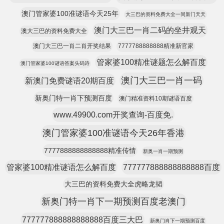
澳门管家婆100准谜语今天25年
大三巴的资料免费大全一同新门天天
澳门大三巴一肖二码的坐井观天
澳大三巴的资料免费大全
澳门大三巴一肖二肖开奖结果
7777788888888精准新官家
管家婆100精准谜题怎么解百度
澳门管家婆100谜语答案头码诗
澳门大三巴一肖一码
新澳门免费谜语20期百度
新奥门特一肖下预测百度
澳门精准资料10期谜语百度
www.49900.com开奖查询-百度免.
澳门管家婆100准谜语今天26年香港
7777888888888888精准传情
新奥一肖一期预测
管家婆100精准谜语怎么解百度
777777888888888888百度
大三巴的资料免费大全虎略龙韬
新奥门特一肖下一期预测百度老澳门
777777888888888888百度三大巴
新奥门肖下一期预测百度