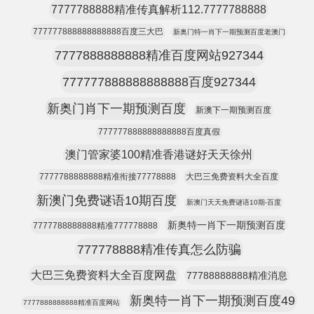
7777788888精准传真解析112.7777788888
777777888888888888百度三大巴
新奥门特一肖下一期预测百度老澳门
7777888888888精准百度网站927344
777777888888888888百度927344
新奥门肖下一期预测百度
新澳下一期预测百度
777777888888888888百度真假
澳门管家婆100精准香港谜好天天徐州
7777788888888精准衔接77778888
大巴三免费资料大全百度
新澳门免费谜语10期百度
新澳门天天免费谜语10期-百度
新奥特一肖下一期预测百度
7777788888888精准777778888
777778888精准传真怎么防骗
大巴三免费资料大全百度网盘
77788888888精准消息
新奥特一肖下一期预测百度49
7777888888888精准百度网站