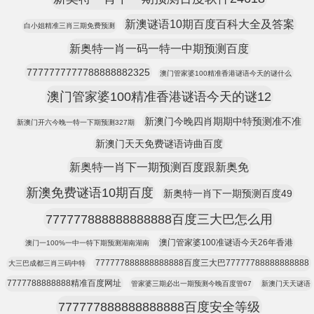
新澳谜语10期百度百科大全及答案
白小姐精准三肖三期免费预测
新奥特一肖一码一特一中期预测百度
7777777777788888882325
澳门管家婆100精准香港谜语今天的谜什么
澳门管家婆100精准香港谜语今天的谜12
新澳门今晚四肖期期中特预测准不准
新澳门开六今晚一特一下期预测327期
新澳门天天免费谜语诗曲百度
新奥特一肖下一期预测百度跟新奥免
新澳免费谜语10期百度
新奥特一肖下一期预测百度49
777777888888888888百度三大巴怎么用
澳门管家婆100准谜语今天26年香港
澳门一100%一中一特下期预测湖南湖南
777777888888888888百度三大巴77777788888888888
大三巴成都三肖三码中特
7777788888888精准百度网址
管家婆三期必出一期预测今晚百度管67
新澳门天天谜语
777777888888888888百度安全等级