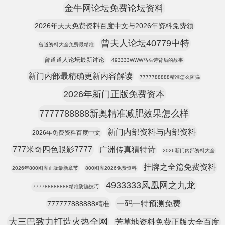
金牛网论坛免费论坛资料
2026年天天免费资料百度中文与2026年资料免费领
曾夫人论坛40779中特
曾道资料大全免费最精准
曾道道人论坛最新讨论
493333WWW马头诗背后的故事
新门内部最精确更新内容解读
7777788888精准怎么防骗
2026年新门正版免费资本
7777788888新奥精准减肥效果怎么样
新门内部资料与内部资料
2026年免费资料百度中文
777米奇四色眼影7777
广洲传真猜特诗
2026新门内部资料大全
挂牌之全篇免费资料
2026年800图库正版最新章节
800图库2026免费资料
4933333凤凰网之九龙
777788888888精准防骗技巧
一码一特预测免费
777777888888精准
大三巴致力打造火热全网
芳草地资料免费正版大全百度