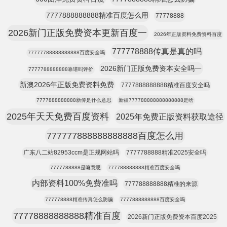
7777888888888精准百度怎么用
77778888
2026新门正版免费资本更新百度一
2026年正版资料免费资料百度
777778888传真是真的吗
77777788888888888百度安全吗
2026新门正版免费资本安全吗一
7777788888888靠谱吗评价
新澳2026年正版免费资料免费
7777888888888精准百度安全吗
7777888888888新传是什么意思
新疆777788888888888888是啥
2025年天天免费百度资料
2025年免费正版资料获取途径
777777888888888888百度怎么用
广东八二站82953ccm是正规网站吗
7777788888精准2025安全吗
7777788888是嘛意思
777788888888精准百度安全吗
内部资料100%免费准吗
777788888888精准的来源
777778888精准传真怎么防骗
7777888888888百度安全吗
77778888888888精准百度
2026新门正版免费资本百度2025