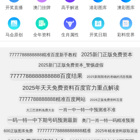
开奖直播
澳门挂牌
高手解迷
港彩图库
澳彩图库
马会原创
全年资料
生肖属性
开奖日期
彩料世界
2025新门正版免费资本
7777788888888精准百度新手教程
2025新门正版免费资本_警惕虚假
7777788888888888百度结果
2025新期期准的准确的消息视频
2025年天天免费资料百度官力重点解读
7777788888888精准百度网站
2026正版免费资料百度
一肖一中一特一中预测准不准
大三巴资料免费大全
一码一特一中下期号码预测最新
奥门一肖一特一码精准预测
777777778888888888精准
600正版图库免费
2025年精准资料获取渠道