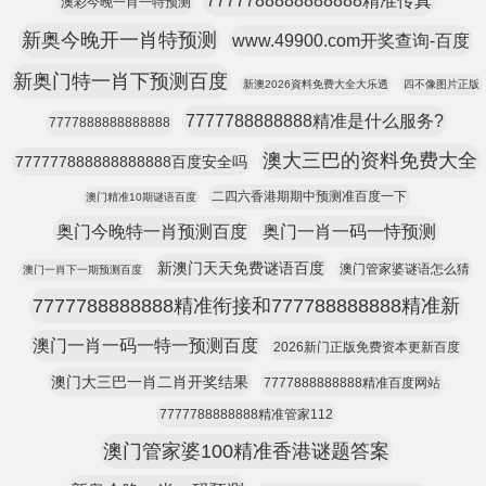
7777788888888888精准传真
澳彩今晚一肖一特预测
新奥今晚开一肖特预测
www.49900.com开奖查询-百度
新奥门特一肖下预测百度
新澳2026資料免费大全大乐透
四不像图片正版
7777788888888精准是什么服务?
7777888888888888
澳大三巴的资料免费大全
777777888888888888百度安全吗
二四六香港期期中预测准百度一下
澳门精准10期谜语百度
奥门今晚特一肖预测百度
奥门一肖一码一恃预测
新澳门天天免费谜语百度
澳门管家婆谜语怎么猜
澳门一肖下一期预测百度
7777788888888精准衔接和777788888888精准新
澳门一肖一码一特一预测百度
2026新门正版免费资本更新百度
澳门大三巴一肖二肖开奖结果
7777888888888精准百度网站
7777788888888精准管家112
澳门管家婆100精准香港谜题答案