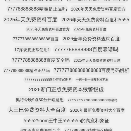
777788888888精准是正品吗
2026年天天免费资料百度官方
2025年天免费资料百度
2026年天天免费资料百度和5555
2025年天免费资料百度官方
2026年免费资料百度
2026全年免费资料查询百度
7777788888888888百度
7777788888888百度靠谱吗
17库恢复正常使用1
7777788888888百度安全吗
2025年天天免费查询资料百度
777777888888888888百度号码解析
77778888888精准正品吗
7777788888888精准管家图片
一码一特一期预测准不准
2026新门正版免费资本猴警惕虚
奥特今晚9点30分开啥意思
77777777777888888888888靠谱吗
大三巴免费资料大全百度
2026年最新免费资料大全百度
555525oom王中王5555555的寓意和象征
600图库免费资料百度
7777888888精准怎么防骗