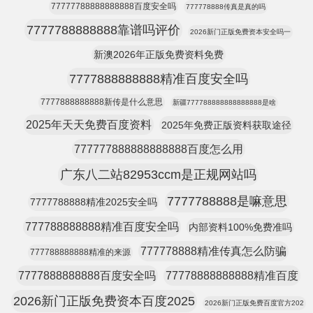
77777788888888888百度安全吗
777778888传真是真的吗
7777788888888靠谱吗评价
2026新门正版免费资本安全吗一
新澳2026年正版免费资料免费
7777888888888精准百度安全吗
7777888888888新传是什么意思
新疆777788888888888888是啥
2025年天天免费百度资料
2025年免费正版资料获取途径
777777888888888888百度怎么用
广东八二站82953ccm是正规网站吗
7777788888是嘛意思
7777788888精准2025安全吗
777788888888精准百度安全吗
内部资料100%免费准吗
777778888精准传真怎么防骗
777788888888精准的来源
7777888888888百度安全吗
77778888888888精准百度
2026新门正版免费资本百度2025
2026新门正版免费百度官方202