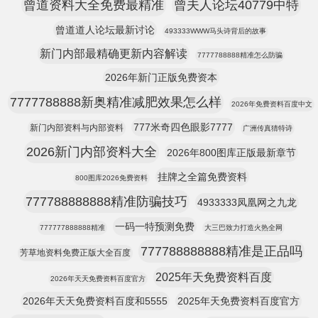
曾道资料大全免费最精准
曾夫人论坛40779中特
曾道道人论坛最新讨论
493333WWW马头诗背后的故事
新门内部最精确更新内容解读
7777788888精准怎么防骗
2026年新门正版免费资本
7777788888新奥精准减肥效果怎么样
2026年免费资料百度中文
777米奇四色眼影7777
新门内部资料与内部资料
广洲传真猜特诗
2026新门内部资料大全
2026年800图库正版最新章节
挂牌之全篇免费资料
800图库2026免费资料
777788888888精准防骗技巧
4933333凤凰网之九龙
一码一特预测免费
777777888888精准
大三巴致力打造火热全网
777788888888精准是正品吗
芳草地资料免费正版大全百度
2025年天免费资料百度
2026年天天免费资料百度官方
2026年天天免费资料百度和5555
2025年天免费资料百度官方