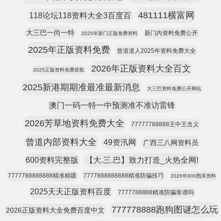
481111横富网
118论坛118资料大全3百度百
大三巴一尚一特
新门内资料免费公开
2025年新门正版免费资料
2025年正版资料免费
曾道道人2025年资料免费大全
2026年正版资料大全百文
2025正版资料免费获取
2025新港期期准最准最新消息
大三巴资料免费公开网站
澳门一码一特一中预测准不准访雷锋
2026芳草地资料免费大全
77777788888王中王含义
曾道内部资料大全
49资汛网
广西三八网资料员
600资料完整版
【大.三.巴】致力打造_火热全网!
7777788888888精准精疆
7777888888888精准防骗技巧
2026年800图库资料
2025天天正版资料百度
7777788888精准防骗靠谱吗
777778888跑狗图谜怎么玩
2026正版资料大全免费百度中文