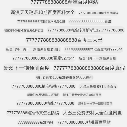
7777788888888精准百度网站
新澳天天谜语10期百度百科大全
7777888888888精准百度网站
777777888888888888百度
7777888888888精准百度网站怎么用
7777788888精准传真解析112.7777788888
管家婆100精准谜语怎么解百度
777777888888888888百度三大巴
新奥门特一肖下一期预测百度老澳门
7777888888888精准百度网站927344
777777888888888888百度927344
新奥门肖下一期预测百度
新澳下一期预测百度
777777888888888888百度真假
澳门管家婆100精准香港谜好天天徐州
7777788888888精准衔接77778888
大巴三免费资料大全百度
新澳门免费谜语10期百度
新澳门天天免费谜语10期-百度
7777788888888精准777778888
新奥特一肖下一期预测百度
大巴三免费资料大全百度网盘
777778888精准传真怎么防骗
7777888888888精准百度网站
77788888888精准消息