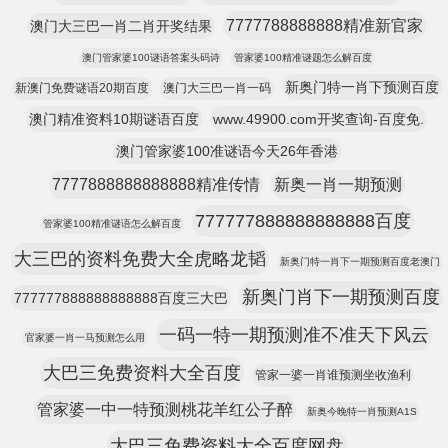
7777788888888精准新官家
澳门大三巴一肖二肖开奖结果
澳门管家婆100谜语答案头码诗
管家婆100精准谜题怎么解百度
新奥门特一肖下预测百度
新澳门免费谜语20期百度
澳门大三巴一肖一码
澳门精准资料10期谜语百度
www.49900.com开奖查询-百度免.
澳门管家婆100准谜语今天26年香港
7777888888888888精准传情
新奥一肖一期预测
777777888888888888百度
管家婆100精准谜语怎么解百度
大三巴的资料免费大全虎略龙韬
新奥门特一肖下一期预测百度老澳门
新奥门肖下一期预测百度
777777888888888888百度三大巴
一码一特一期预测准不准天下风云
官家婆一肖一马预测怎么用
大巴三免费资料大全百度
管家一婆一肖谁预测坐收渔利
管家婆一中一特预测桃花羊红公子醉
新奥今晚特一肖预测A1S
大巴三免费资料大全百度网盘