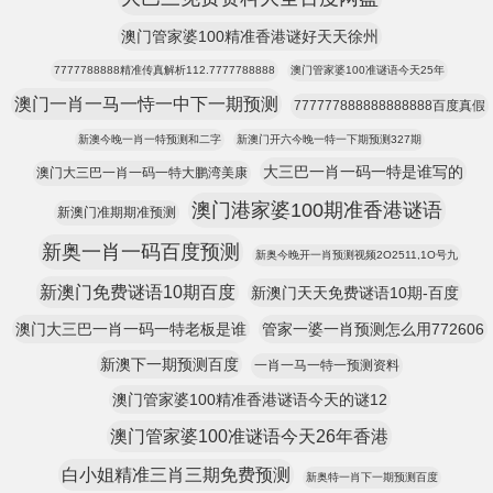
澳门管家婆100精准香港谜好天天徐州
7777788888精准传真解析112.7777788888
澳门管家婆100准谜语今天25年
澳门一肖一马一恃一中下一期预测
777777888888888888百度真假
新澳今晚一肖一特预测和二字
新澳门开六今晚一特一下期预测327期
大三巴一肖一码一特是谁写的
澳门大三巴一肖一码一特大鹏湾美康
澳门港家婆100期准香港谜语
新澳门准期期准预测
新奥一肖一码百度预测
新奥今晚开一肖预测视频2O2511,1O号九
新澳门免费谜语10期百度
新澳门天天免费谜语10期-百度
澳门大三巴一肖一码一特老板是谁
管家一婆一肖预测怎么用772606
新澳下一期预测百度
一肖一马一特一预测资料
澳门管家婆100精准香港谜语今天的谜12
澳门管家婆100准谜语今天26年香港
白小姐精准三肖三期免费预测
新奥特一肖下一期预测百度