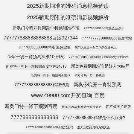
2025新期期准的准确消息视频解读
2025新期期准的准确消息视频解析
新澳门今晚四肖期期中特预测准不准
777788888888精准是正品吗
777777888888888888百度927344
77777777788888888百度网站
77778888888888精准,避免虚假
澳门大三巴一肖二码的坐井观天
管家一婆一肖预测预准100%免
7777888888888精准的来源和历史背景探讨
新奥免费期期准谁是好人大结局
新奥特一肖下一期预测百度软件24618
新奥特一肖下一期预测百度49
澳彩今晚一肖一特预测
新奥今晚开一肖特预测
7777788888888888精准传真
www.49900.com开奖查询-百度
新奥门特一肖下预测百度
四不像图片正版
新澳2026資料免费大全大乐透
7777888888888888
7777788888888精准是什么服务?
777777888888888888百度安全吗
澳大三巴的资料免费大全