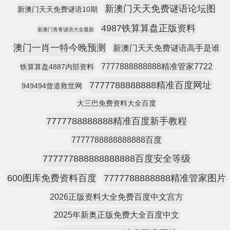
新澳门天天免费谜语论坛图
新澳门天天免费谜语10期
4987铁算算盘正版资料
新澳门青青谜语大全最新
澳门一肖一特今晚预测
新澳门天天免费谜语高手是谁
7777888888888精准管家7722
铁算算盘4887内部资料
7777788888888精准百度网址
949494曾道救世网
大三巴免费资料大全百度
7777788888888精准百度新手教程
7777788888888888百度
777777888888888888百度安全等级
600图库免费资料百度
7777788888888精准管家图片
2026正版资料大全免费百度中文宫方
2025年新奥正版免费大全百度中文