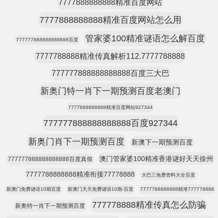
7777888888888精准百度网站
7777888888888精准百度网站怎么用
管家婆100精准谜语怎么解百度
777777888888888888百度
7777788888精准传真解析112.7777788888
777777888888888888百度三大巴
新奥门特一肖下一期预测百度老澳门
7777888888888精准百度网站927344
777777888888888888百度927344
新奥门肖下一期预测百度
新澳下一期预测百度
澳门管家婆100精准香港谜好天天徐州
777777888888888888百度真假
7777788888888精准衔接77778888
大巴三免费资料大全百度
新澳门免费谜语10期百度
新澳门天天免费谜语10期-百度
7777788888888精准777778888
777778888精准传真怎么防骗
新奥特一肖下一期预测百度