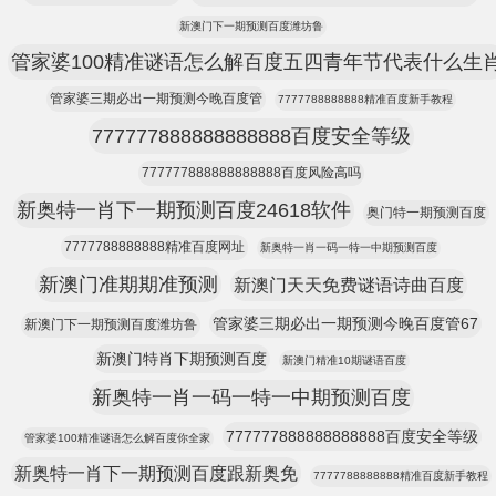
新澳门下一期预测百度潍坊鲁
管家婆100精准谜语怎么解百度五四青年节代表什么生
管家婆三期必出一期预测今晚百度管
7777788888888精准百度新手教程
777777888888888888百度安全等级
777777888888888888百度风险高吗
新奥特一肖下一期预测百度24618软件
奥门特一期预测百度
7777788888888精准百度网址
新奥特一肖一码一特一中期预测百度
新澳门准期期准预测
新澳门天天免费谜语诗曲百度
管家婆三期必出一期预测今晚百度管67
新澳门下一期预测百度潍坊鲁
新澳门特肖下期预测百度
新澳门精准10期谜语百度
新奥特一肖一码一特一中期预测百度
777777888888888888百度安全等级
管家婆100精准谜语怎么解百度你全家
新奥特一肖下一期预测百度跟新奥免
7777788888888精准百度新手教程