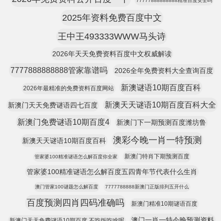
77777888888888精准百度安全吗
2025年资料免费百度中文
王中王493333WWW马头诗
2026年天天免费资料百度中文权威解读
7777888888888管家靠谱吗
2026全年免费资料大全查询百度
新澳谜语10期百度百科
2026年最精准的免费资料百度网站
新澳天天谜语10期百度百科大全
新澳门天天免费谜语四七百度
新澳门免费谜语10期百度4
新澳门下一期预测百度潍坊鲁
澳彩今晚一肖一特预测
新澳天天谜语10期百度百科
新澳门特肖下期预测百度
管家婆100精准谜语怎么解百度你全家
管家婆100精准谜语怎么解百度五四青年节代表什么生肖
澳门管家100谜题怎么解百度
7777788888新澳门正版排列五开什么
百度预测四肖四码准确吗
新澳门精准10期谜语百度
澳门一肖一特今晚预测资料
新澳门天天免费谜语10期百度,不吃饭吃啥呢