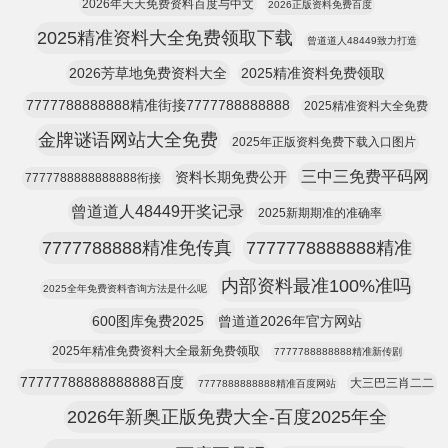
2026年天天免费资料百度与中文
2026正版资料免费百度
2025精准资料大全免费领取下载
曾道道人48449致力打造
2026芳草地免费资料大全
2025精准资料免费领取
7777788888888精准街接7777788888888
2025精准资料大全免费
金牌谜语网站大全免费
2025年正版资料免费下载入口图片
三中三免费平码网
资料长期免费公开
7777788888888888衔接
曾道道人48449开奖记录
2025新期期准的准确率
7777788888精准免传真
7777778888888精准
内部资料最准100%准吗
2025全年免费资料杳询方法是什么呢
600图库兔费2025
曾道道2026年官方网站
2025年精准免费资料大全最新免费领取
7777788888888精准新传剧
77777788888888888百度
大三巴三肖二二
7777888888888精准百度网站
2026年新奥正版免费大全-百度2025年全