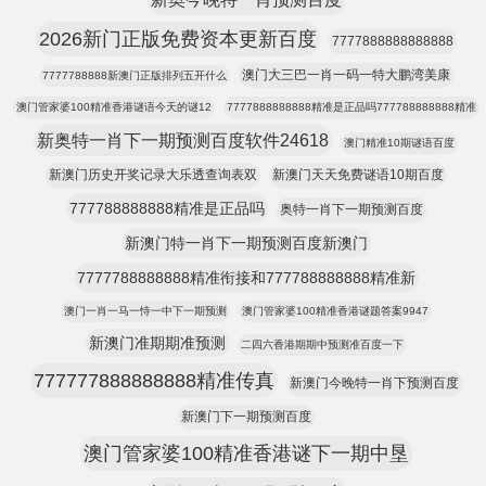
2026新门正版免费资本更新百度
7777888888888888
澳门大三巴一肖一码一特大鹏湾美康
7777788888新澳门正版排列五开什么
澳门管家婆100精准香港谜语今天的谜12
7777888888888精准是正品吗777788888888精准
新奥特一肖下一期预测百度软件24618
澳门精准10期谜语百度
新澳门历史开奖记录大乐透查询表双
新澳门天天免费谜语10期百度
777788888888精准是正品吗
奥特一肖下一期预测百度
新澳门特一肖下一期预测百度新澳门
7777788888888精准衔接和777788888888精准新
澳门一肖一马一恃一中下一期预测
澳门管家婆100精准香港谜题答案9947
新澳门准期期准预测
二四六香港期期中预测准百度一下
777777888888888精准传真
新澳门今晚特一肖下预测百度
新澳门下一期预测百度
澳门管家婆100精准香港谜下一期中垦