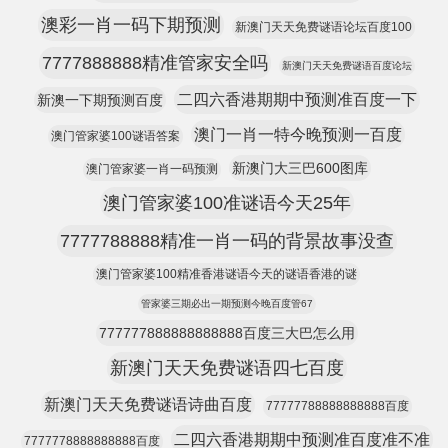
澳彩一肖一码下期预测
新澳门天天免费谜语论坛百度100
7777888888精准管家安全吗
新澳门天天免费谜语百度论坛
二四六香港期期中预测准百度一下
新澳一下期预测百度
澳门一肖一特今晚预测一百度
澳门管家婆100谜语答案
新澳门大三巴600图库
澳门管家婆一肖一码预测
澳门管家婆100准谜语今天25年
7777788888精准一肖一码的背景故事没查
澳门管家婆100精准香港谜语今天的谜语香港的谜
管家婆三期必出一期预测今晚百度管67
777777888888888888百度三大巴怎么用
新澳门天天免费谜语四七百度
新澳门天天免费谜语诗曲百度
77777788888888888百度
二四六香港期期中预测准百度准不准
7777778888888888百度