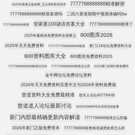
7777788888888精准解密
2025年新奥正版免费_五点来料双色球开
7777888888888精准靠谱吗
二四六香港期期中预测准确吗9w
管家婆100谜语答案大全
7777888888888精准丫
77778888888精准
800图库2026
2025年最精准免费资料全面释义
2025年天天免费资料
奥门118论坛免费资料大全
77777777888888888精准
600资料图库大全
800图库免费资料2025
7777888888888精准32209
7777788888888精准怎么用
2025澳门挂牌灯牌免费吗
金牛网论坛免费论坛资料
2026年天天免费资料百度中文与2026年资料免费领
曾道资料大全免费最精准
曾夫人论坛40779中特
曾道道人论坛最新讨论
493333WWW马头诗背后的故事
新门内部最精确更新内容解读
7777788888精准怎么防骗
2026年新门正版免费资本
7777788888新奥精准减肥效果怎么样