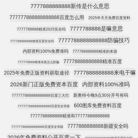
7777888888888新传是什么意思
777777888888888888百度怎么用
2025年天天免费百度资料
7777788888是嘛意思
7777788888精准2025安全吗
7777788888888888防骗技巧
777788888888精准百度安全吗
内部资料100%免费准吗
777788888888精准的来源
77778888888888精准百度
777778888精准传真怎么防骗
7777888888888来电干嘛
2025年免费正版资料获取途径
2026新门正版免费资本百度
内部资料100%准吗
新奥特今晚9点30分开号有吗
777777888888888888百度三大巴
600图库免费资料百度
777777888888888888百度安全等级
7777788888888精准和77777888888888
7777888888888新疆安全吗
777777888888888888百度安全等级
2026年免费资料公开百度一下