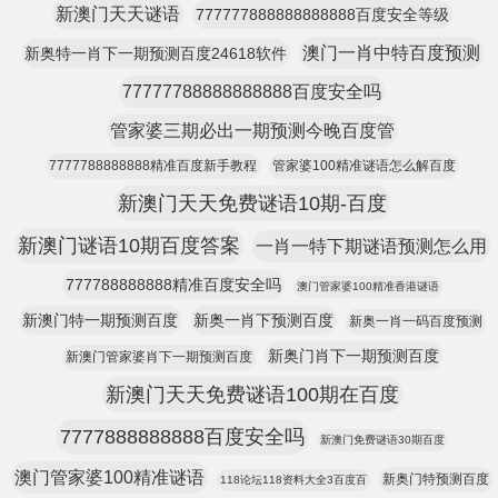
新澳门天天谜语
777777888888888888百度安全等级
澳门一肖中特百度预测
新奥特一肖下一期预测百度24618软件
77777788888888888百度安全吗
管家婆三期必出一期预测今晚百度管
7777788888888精准百度新手教程
管家婆100精准谜语怎么解百度
新澳门天天免费谜语10期-百度
新澳门谜语10期百度答案
一肖一特下期谜语预测怎么用
777788888888精准百度安全吗
澳门管家婆100精准香港谜语
新澳门特一期预测百度
新奥一肖下预测百度
新奥一肖一码百度预测
新奥门肖下一期预测百度
新澳门管家婆肖下一期预测百度
新澳门天天免费谜语100期在百度
7777888888888百度安全吗
新澳门免费谜语30期百度
澳门管家婆100精准谜语
新奥门特预测百度
118论坛118资料大全3百度百