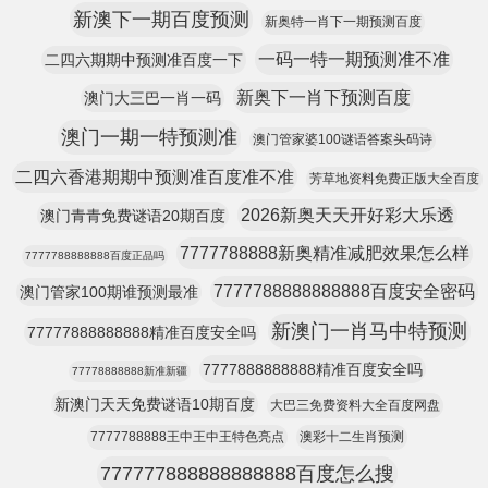
新澳下一期百度预测
新奥特一肖下一期预测百度
一码一特一期预测准不准
二四六期期中预测准百度一下
新奥下一肖下预测百度
澳门大三巴一肖一码
澳门一期一特预测准
澳门管家婆100谜语答案头码诗
二四六香港期期中预测准百度准不准
芳草地资料免费正版大全百度
2026新奥天天开好彩大乐透
澳门青青免费谜语20期百度
7777788888新奥精准减肥效果怎么样
7777788888888百度正品吗
7777788888888888百度安全密码
澳门管家100期谁预测最准
新澳门一肖马中特预测
77777888888888精准百度安全吗
7777888888888精准百度安全吗
77778888888新准新疆
新澳门天天免费谜语10期百度
大巴三免费资料大全百度网盘
7777788888王中王中王特色亮点
澳彩十二生肖预测
777777888888888888百度怎么搜