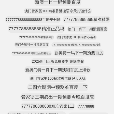
新澳一肖一码预测百度
澳门管家婆100精准香港谜语今天的谜什么
7777788888888精准精疆
777777888888888888百度安全吗
7777788888888精准正品吗
澳门一肖下一期预测百度
澳门管家婆100精准香港谜语
77777888888888精准新传剧
奥门今晚特一肖预测百度
7777888888888精准777788888888精准
新奥特一码下一期预测百度
777788888888精准正品防骗方法
2025新门正版免费资本,警惕虚假
新奥门特一肖下一期预测百度上海敏
澳门管家婆100精准香港谜好天天徐
二四六期期中预测准百度一下
管家婆三期必出一期预测今晚百度管
7777788888888精准管家112
77778888