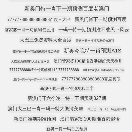
新奥门特一肖下一期预测百度老澳门
新奥门肖下一期预测百度
777777888888888888百度三大巴
一码一特一期预测准不准天下风云
官家婆一肖一马预测怎么用
大巴三免费资料大全百度
管家一婆一肖谁预测坐收渔利
新奥今晚特一肖预测A1S
管家婆一中一特预测桃花羊红公子醉
澳门管家婆100精准香港谜好天天徐州
大巴三免费资料大全百度网盘
7777788888精准传真解析112.7777788888
澳门管家婆100准谜语今天25年
777777888888888888百度真假
澳门一肖一马一恃一中下一期预测
新澳今晚一肖一特预测和二字
新澳门开六今晚一特一下期预测327期
澳门大三巴一肖一码一特大鹏湾美康
大三巴一肖一码一特是谁写的
新澳门准期期准预测
澳门港家婆100期准香港谜语
新奥一肖一码百度预测