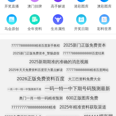
开奖直播
澳门挂牌
高手解迷
港彩图库
澳彩图库
马会原创
全年资料
生肖属性
开奖日期
彩料世界
2025新门正版免费资本
7777788888888精准百度新手教程
2025新门正版免费资本_警惕虚假
7777788888888888百度结果
2025新期期准的准确的消息视频
2025年天天免费资料百度官力重点解读
7777788888888精准百度网站
2026正版免费资料百度
大三巴资料免费大全
一码一特一中下期号码预测最新
一肖一中一特一中预测准不准
600正版图库免费
奥门一肖一特一码精准预测
2025年精准资料获取渠道
777777778888888888精准