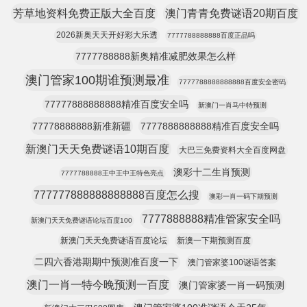
芳草地资料免费正版大全百度
澳门青青免费谜语20期百度
2026新奥天天开好彩大乐透
7777788888888百度正品吗
7777788888新奥精准减肥效果怎么样
澳门管家100期谁预测最准
7777788888888888百度安全密码
77777888888888精准百度安全吗
新澳门一肖马中特预测
77778888888新准新疆
7777888888888精准百度安全吗
新澳门天天免费谜语10期百度
大巴三免费资料大全百度网盘
澳彩十二生肖预测
7777788888王中王中王特色亮点
777777888888888888百度怎么搜
澳彩一肖一码下期预测
7777888888精准管家安全吗
新澳门天天免费谜语论坛百度100
新澳门天天免费谜语百度论坛
新澳一下期预测百度
二四六香港期期中预测准百度一下
澳门管家婆100谜语答案
澳门一肖一特今晚预测一百度
澳门管家婆一肖一码预测