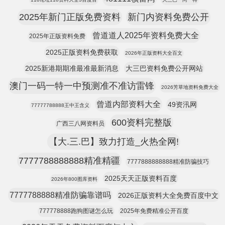
2025年新门正版免费资料
新门内资料免费公开
曾道道人2025年资料免费大全
2025年正版资料免费
2025正版资料免费获取
2026年正版资料大全百文
2025新港期期准最准最新消息
大三巴资料免费公开网站
澳门一码一特一中预测准不准访雷锋
2026芳草地资料免费大全
曾道内部资料大全
49资汛网
77777788888王中王含义
600资料完整版
广西三八网资料员
【大.三.巴】致力打造_火热全网!
7777788888888精准精疆
7777888888888精准防骗技巧
2025天天正版资料百度
2026年800图库资料
7777788888精准防骗靠谱吗
2026正版资料大全免费百度中文
777778888跑狗图谜怎么玩
2025年免费精准公开百度