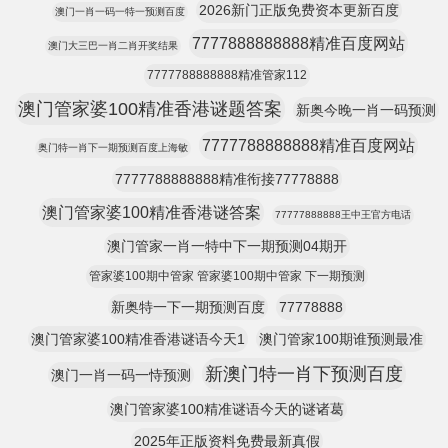
2026新门正版免费资本更新百度
澳门一肖一码一特一预测百度
7777888888888精准百度网站
澳门大三巴一肖二肖开奖结果
7777788888888精准管家112
澳门管家婆100精准香港谜题答案
新奥今晚一肖一码预测
7777788888888精准百度网站
奥门特一肖下一期预测百度上海敏
7777788888888精准衔接77778888
澳门管家婆100精准香港谜答案
77777888888王中王官方电话
澳门管家一肖一特中下一期预测04期开
管家婆100期中管家 管家婆100期中管家 下一期预测
新奥特一下一期预测百度
77778888
澳门管家婆100精准香港谜语今天1
澳门管家100期谁预测最准
新澳门特一肖下预测百度
澳门一肖一码一恃预测
澳门管家婆100精准谜语今天的谜诸葛
2025年正版资料免费最新真假