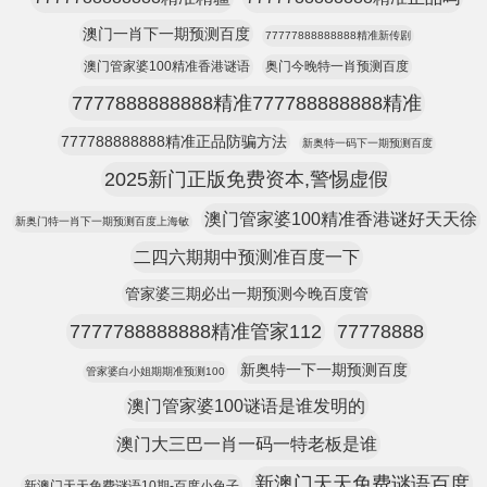
澳门一肖下一期预测百度
77777888888888精准新传剧
澳门管家婆100精准香港谜语
奥门今晚特一肖预测百度
7777888888888精准777788888888精准
777788888888精准正品防骗方法
新奥特一码下一期预测百度
2025新门正版免费资本,警惕虚假
澳门管家婆100精准香港谜好天天徐
新奥门特一肖下一期预测百度上海敏
二四六期期中预测准百度一下
管家婆三期必出一期预测今晚百度管
7777788888888精准管家112
77778888
新奥特一下一期预测百度
管家婆白小姐期期准预测100
澳门管家婆100谜语是谁发明的
澳门大三巴一肖一码一特老板是谁
新澳门天天免费谜语百度
新澳门天天免费谜语10期-百度小兔子