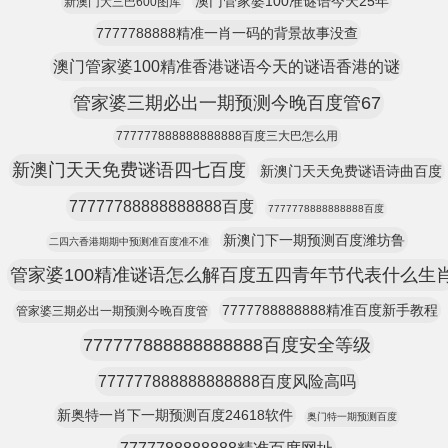
澳门管家婆100准谜语今天25年
新澳门大三巴600图库
7777788888精准一肖一码的背景故事没查
澳门管家婆100精准香港谜语今天的谜语香港的谜
管家婆三期必出一期预测今晚百度管67
777777888888888888百度三大巴怎么用
新澳门天天免费谜语四七百度
新澳门天天免费谜语诗曲百度
77777788888888888百度
7777778888888888百度
新澳门下一期预测百度潍坊鲁
二四六香港期期中预测准百度准不准
管家婆100精准谜语怎么解百度五四青年节代表什么生
7777788888888精准百度新手教程
管家婆三期必出一期预测今晚百度管
777777888888888888百度安全等级
777777888888888888百度风险高吗
新奥特一肖下一期预测百度24618软件
奥门特一期预测百度