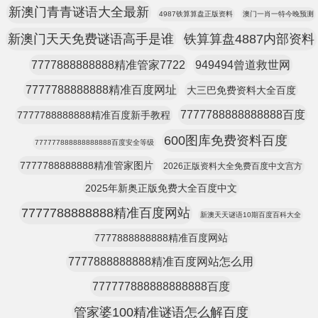
新澳门青青谜语大全最新
4987铁算算盘正版资料
澳门一肖一特今晚预测
新澳门天天免费谜语高手是谁
铁算算盘4887内部资料
7777888888888精准管家7722
949494曾道救世网
7777788888888精准百度网址
大三巴免费资料大全百度
7777788888888888百度
7777788888888精准百度新手教程
600图库免费资料百度
777777888888888888百度安全等级
7777788888888精准管家图片
2026正版资料大全免费百度中文宫方
2025年新奥正版免费大全百度中文
7777788888888精准百度网站
新澳天天谜语10期百度百科大全
7777888888888精准百度网站
7777888888888精准百度网站怎么用
777777888888888888百度
管家婆100精准谜语怎么解百度