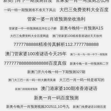
新奥门肖下一期预测百度
官家婆一肖一马预测怎么用
大巴三免费资料大全百度
一码一特一期预测准不准天下风云
管家一婆一肖谁预测坐收渔利
新奥今晚特一肖预测A1S
管家婆一中一特预测桃花羊红公子醉
大巴三免费资料大全百度网盘
澳门管家婆100精准香港谜好天天徐州
7777788888精准传真解析112.7777788888
澳门管家婆100准谜语今天25年
澳门一肖一马一恃一中下一期预测
777777888888888888百度真假
新澳今晚一肖一特预测和二字
新澳门开六今晚一特一下期预测327期
大三巴一肖一码一特是谁写的
澳门大三巴一肖一码一特大鹏湾美康
澳门港家婆100期准香港谜语
新澳门准期期准预测
新奥一肖一码百度预测
新奥今晚开一肖预测视频2O2511,1O号九
新澳门免费谜语10期百度