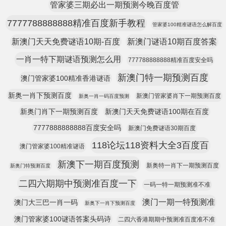
管家婆三期必出一期预测今晚百度管
7777788888888精准百度新手教程
管家婆100精准谜语怎么解百度
新澳门天天免费谜语10期-百度
新澳门谜语10期百度答案
一肖一特下期谜语预测怎么用
777788888888精准百度安全吗
新澳门特一期预测百度
澳门管家婆100精准香港谜语
新奥一肖下预测百度
新澳门管家婆肖下一期预测百度
新奥一肖一码百度预测
新奥门肖下一期预测百度
新澳门天天免费谜语100期在百度
7777888888888百度安全吗
新澳门免费谜语30期百度
118论坛118资料大全3百度百
澳门管家婆100精准谜语
新澳下一期百度预测
新奥特一肖下一期预测百度
新奥门特预测百度
二四六期期中预测准百度一下
一码一特一期预测准不准
澳门一期一特预测准
澳门大三巴一肖一码
新奥下一肖下预测百度
澳门管家婆100谜语答案头码诗
二四六香港期期中预测准百度准不准