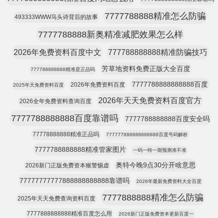
7777788888精准怎么防骗
493333WWW马头诗背后的故事
7777788888新奥精准减肥效果怎么样
2026年免费资料百度中文
777788888888精准防骗技巧
芳草地资料免费正版大全百度
777788888888精准是正品吗
7777788888888888百度
2026年免费资料百度
2025年天免费资料百度
2026年天天免费资料百度官方
2026全年免费资料查询百度
7777788888888百度靠谱吗
7777788888888百度安全吗
77778888888精准正品吗
777777888888888888百度号码解析
7777788888888精准管家图片
一码一特一期预测准不准
奥特今晚9点30分开啥意思
2026新门正版免费资本猴警惕虚
77777777777888888888888靠谱吗
2026年最新免费资料大全百度
7777888888精准怎么防骗
2025年天天免费查询资料百度
7777888888888精准百度怎么用
2026新门正版免费资本更新百度一