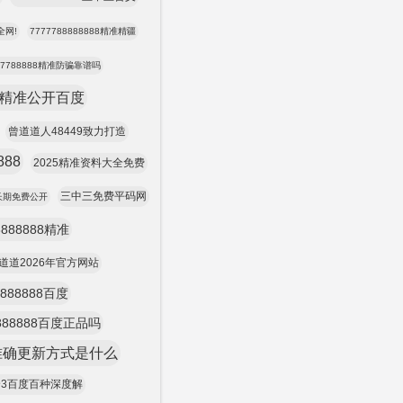
全网!
7777788888888精准精疆
77788888精准防骗靠谱吗
费精准公开百度
曾道道人48449致力打造
888
2025精准资料大全免费
三中三免费平码网
长期免费公开
8888888精准
道道2026年官方网站
8888888百度
8888888百度正品吗
准确更新方式是什么
全3百度百种深度解