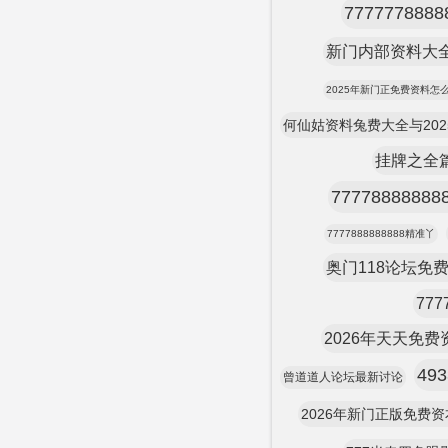
77777788
新门内部资料大
2025年新门正免费资料怎
何仙姑资料兔费大全与202
挂牌之全篇
777788888
7777888888888精准丫
奥门118论坛免
77
2026年天天免
49
曾道道人论坛最新讨论
2026年新门正版免费资