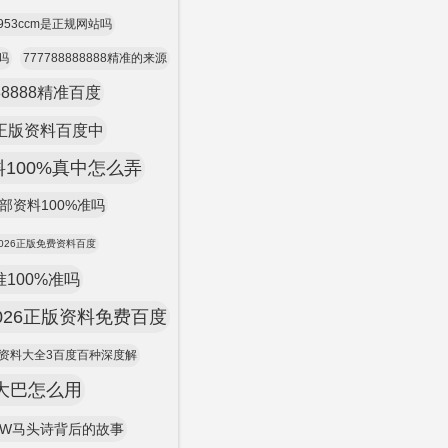
953ccm是正规网站吗
吗
777788888888精准的来源
888888精准百度
费正版资料百度中
100%真中怎么弄
部资料100%准吗
2026正版免费资料百度
100%准吗
026正版资料免费百度
18资料大全3百度百种深度解
度三大巴怎么用
WWW马头诗背后的故事