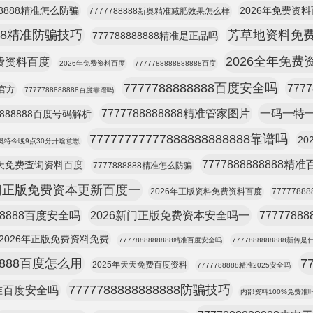
788888精准怎么防骗
2026年免费资
7777788888新奥精准减肥效果怎么样
8888精准防骗技巧
芳草地资料免
777788888888精准是正品吗
2026全年免
免费资料百度
2026年免费资料百度
7777788888888888百度
7777788888888百度安全吗
777
官方
7777788888888百度靠谱吗
7777788888888精准管家图片
一码一特
88888888百度号码解析
77777777777888888888888靠谱吗
2
奥特今晚9点30分开啥意思
7777888888888
天天免费查询资料百度
7777888888精准怎么防骗
新门正版免费资本更新百度一
2026年正版资料免费资料百度
777778
888888百度安全吗
2026新门正版免费资本安全吗一
7777788
2026年正版免费资料免费
7777888888888精准百度安全吗
7777888888888新传
888888百度怎么用
7
2025年天天免费百度资料
7777788888精准2025安全吗
7777788888888888防骗技巧
8精准百度安全吗
内部资料100%免费准