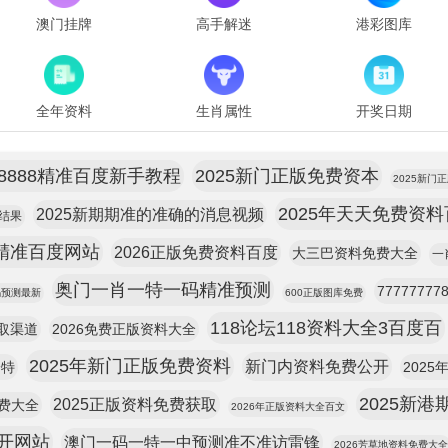
澳门挂牌
高手解迷
港彩图库
全年资料
生肖属性
开奖日期
888888精准百度新手教程
2025新门正版免费资本
2025新门
2025年天天免费资
2025新期期准的准确的消息视频
度结果
88精准百度网站
2026正版免费资料百度
大三巴资料免费大全
一
奥门一肖一特一码精准预测
77777777
码预测最新
600正版图库免费
118论坛118资料大全3百度百
获取渠道
2026免费正版资料大全
2025年新门正版免费资料
新门内资料免费公开
一特
202
2025新
2025正版资料免费获取
免费大全
2026年正版资料大全百文
开网站
澳门一码一特一中预测准不准访雷锋
2026芳草地资料免费大全