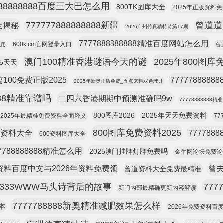
8888888888百度三大巴怎么用
800TK图库大全
2025年正版资料
777777888888888新疆
曾道道
全揭秘
2026广州传真猜特诗第17期
7777888888888精准百度网站怎么用
600k.cm官网登录入口
么用
曾
澳门100精准香港谜语今天的谜
2025年800图
5天天
100免费正版2025
777778888
2025年新奥正版免费_五点来料双色球开
8888精准靠谱吗
二四六香港期期中预测准确吗9w
77778888888精准
800图库2026
2025年天天免费资料
2025年最精准免费资料全面释义
77
800图库免费资料2025
费资料大全
7777888
600资料图库大全
77788888888精准怎么用
2025澳门挂牌灯牌免费吗
金牛网论坛免费论
费资料百度中文与2026年资料免费领
曾夫
曾道资料大全免费最精准
3333WWW马头诗背后的故事
777
新门内部最精确更新内容解读
7777788888新奥精准减肥效果怎么样
本
2026年免费资料百