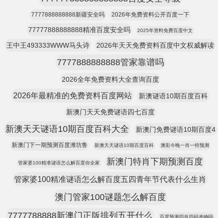
7777888888888新疆安全吗
2026年免费资料公开百度一下
77777888888888精准百度安全吗
2025年资料免费百度中文
王中王493333WWW马头诗
2026年天天免费资料百度中文权威解读
7777888888888管家靠谱吗
2026全年免费资料大全查询百度
2026年最精准的免费资料百度网站
新澳谜语10期百度百科
新澳门天天免费谜语四七百度
新澳天天谜语10期百度百科大全
新澳门免费谜语10期百度4
新澳门下一期预测百度潍坊鲁
新澳天天谜语10期百度百科
澳彩今晚一肖一特预测
新澳门特肖下期预测百度
管家婆100精准谜语怎么解百度你全家
管家婆100精准谜语怎么解百度五四青年节代表什么生肖
澳门管家100谜题怎么解百度
7777788888新澳门正版排列五开什么
百度预测四肖四码准确吗