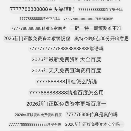
7777788888888百度靠谱吗
7777788888888百度安全吗
77778888888精准正品吗
777777888888888888百度号码解析
一码一特一期预测准不准
7777788888888精准管家图片
2026新门正版免费资本猴警惕虚
奥特今晚9点30分开啥意思
77777777777888888888888靠谱吗
2026年最新免费资料大全百度
2025年天天免费查询资料百度
7777888888精准怎么防骗
7777888888888精准百度怎么用
2026新门正版免费资本更新百度一
777778888传真是真的吗
2026年正版资料免费资料百度
2026新门正版免费资本安全吗一
77777788888888888百度安全吗