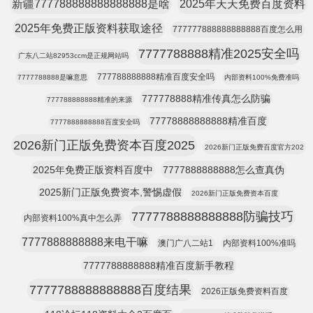
新疆777788888888888888是啥
2025年天天免费百度资料
2025年免费正版资料获取途径
777777888888888888百度怎么用
7777788888精准2025安全吗
广东八二站82953ccm是正规网站吗
777788888888精准百度安全吗
7777788888是嘛意思
内部资料100%免费准吗
777778888精准传真怎么防骗
777788888888精准的来源
77778888888888精准百度
7777888888888百度安全吗
2026新门正版免费资本百度2025
2026新门正版免费百度官方202
2025年免费正版资料百度中
7777888888888怎么查真伪
2025新门正版免费资本,警惕虚假
2026新门正版免费资本百度
7777788888888888防骗技巧
内部资料100%真中怎么弄
7777888888888来电干嘛
澳门广八二站1
内部资料100%准吗
7777788888888精准百度新手教程
7777788888888888百度结果
2026正版免费资料百度