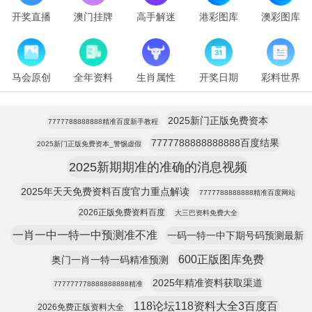
开奖直播
澳门挂牌
高手解迷
港彩图库
澳彩图库
马会原创
全年资料
生肖属性
开奖日期
彩料世界
2025新门正版免费资本
7777788888888精准百度新手教程
7777788888888888百度结果
2025新门正版免费资本_警惕虚假
2025新期期准的准确的消息视频
2025年天天免费资料百度官力重点解读
7777788888888精准百度网站
2026正版免费资料百度
大三巴资料免费大全
一肖一中一特一中预测准不准
一码一特一中下期号码预测最新
600正版图库免费
奥门一肖一特一码精准预测
2025年精准资料获取渠道
777777778888888888精准
118论坛118资料大全3百度百
2026免费正版资料大全