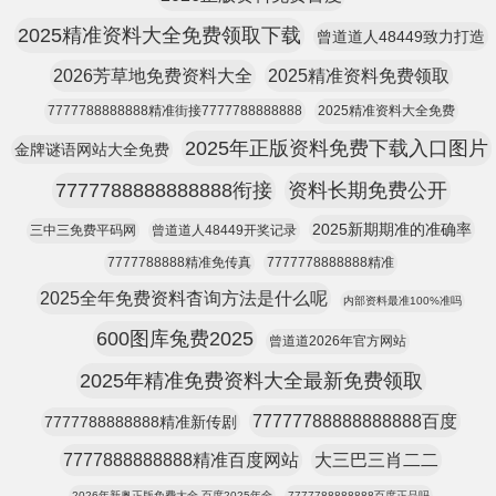
2025精准资料大全免费领取下载
曾道道人48449致力打造
2026芳草地免费资料大全
2025精准资料免费领取
7777788888888精准街接7777788888888
2025精准资料大全免费
2025年正版资料免费下载入口图片
金牌谜语网站大全免费
7777788888888888衔接
资料长期免费公开
2025新期期准的准确率
三中三免费平码网
曾道道人48449开奖记录
7777788888精准免传真
7777778888888精准
2025全年免费资料杳询方法是什么呢
内部资料最准100%准吗
600图库兔费2025
曾道道2026年官方网站
2025年精准免费资料大全最新免费领取
77777788888888888百度
7777788888888精准新传剧
7777888888888精准百度网站
大三巴三肖二二
2026年新奥正版免费大全-百度2025年全
7777788888888百度正品吗