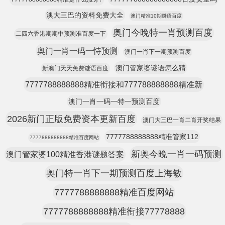
澳大三巴的资料免费大全
澳门精准10期谜语百度
奥门今晚特一肖预测百度
二四六香港期期中预测准百度一下
奥门一肖一码一恃预测
澳门一肖下一期预测百度
澳门管家婆谜语怎么猜
新澳门天天免费谜语百度
7777788888888精准衔接和777788888888精准新
澳门一肖一码一特一预测百度
2026新门正版免费资本更新百度
澳门大三巴一肖二肖开奖结果
7777788888888精准管家112
7777888888888精准百度网站
新奥今晚一肖一码预测
澳门管家婆100精准香港谜题答案
奥门特一肖下一期预测百度上海敏
7777788888888精准百度网站
7777788888888精准衔接77778888