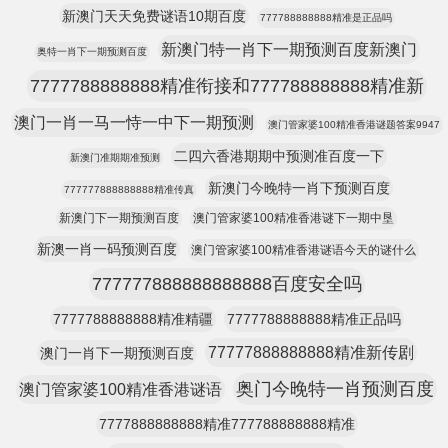
新澳门天天免费谜语10期百度
777788888888精准是正品吗
新澳门特一肖下一期预测百度新澳门
奥特一肖下一期预测百度
7777788888888精准衔接和777788888888精准新
澳门一肖一马一恃一中下一期预测
澳门管家婆100精准香港谜题答案9947
二四六香港期期中预测准百度一下
新澳门准期期准预测
新澳门今晚特一肖下预测百度
777777888888888精准传真
新澳门下一期预测百度
澳门管家婆100精准香港谜下一期中垦
新澳一肖一码预测百度
澳门管家婆100精准香港谜语今天的谜什么
777777888888888888百度安全吗
7777788888888精准精疆
7777788888888精准正品吗
77777888888888精准新传剧
澳门一肖下一期预测百度
奥门今晚特一肖预测百度
澳门管家婆100精准香港谜语
7777888888888精准777788888888精准