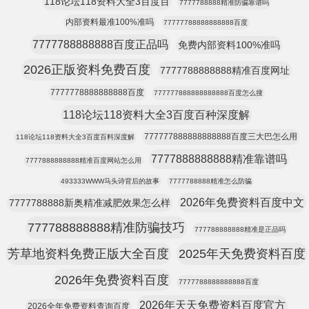
118论坛118资料大全3百度百
7777788888精准防骗靠谱吗
内部资料最准100%准吗
77777788888888888百度
7777788888888百度正品吗
免费内部资料100%准吗
2026正版资料免费百度
7777788888888精准百度网址
7777778888888888百度
777777888888888888百度怎么搜
118论坛118资料大全3百度百种深度解
777777888888888888百度三大巴怎么用
118论坛118资料大全3百度百料深度解
7777888888888精准靠谱吗
7777888888888精准百度网站怎么用
493333WWW马头诗背后的故事
7777788888精准怎么防骗
2026年免费资料百度中文
7777788888新奥精准减肥效果怎么样
777788888888精准防骗技巧
777788888888精准是正品吗
芳草地资料免费正版大全百度
2025年天免费资料百度
2026年免费资料百度
7777788888888888百度
2026年天天免费资料百度官方
2026全年免费资料查询百度